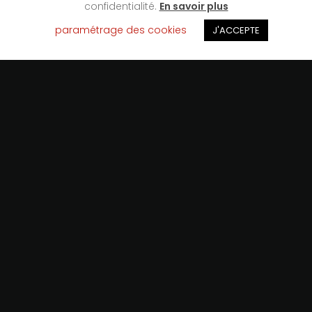
confidentialité.
En savoir plus
paramétrage des cookies
J'ACCEPTE
AR GOELL
EN CHIFFRES
Nom du navire
: AR GOELL ex RIANA.
Type de navire
: Ketch Bermudien.